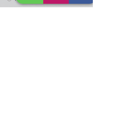
Ekskursijas
Jautājums/komentāri
Nosūtīt
Zvani vai raksti