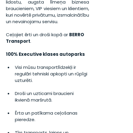
lidostu, augsta līmeņa biznesa 
braucieniem, VIP viesiem un klientiem, 
kuri novērtē privātumu, izsmalcinātību 
un nevainojamu servisu.
Ceļojiet ērti un droši kopā ar 
BERRO 
Transport
.
100% Executive klases autoparks
Visi mūsu transportlīdzekļi ir 
regulāri tehniski apkopti un rūpīgi 
uzturēti.
Droši un uzticami braucieni 
ikvienā maršrutā.
Ērta un patīkama ceļošanas 
pieredze.
Tīrs transports, laipns un 