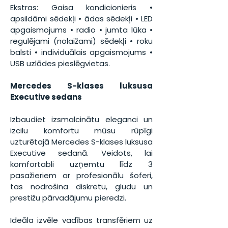
Ekstras: 
Gaisa kondicionieris • 
apsildāmi sēdekļi • ādas sēdekļi • LED 
apgaismojums • radio • jumta lūka • 
regulējami (nolaižami) sēdekļi • roku 
balsti • individuālais apgaismojums • 
USB uzlādes pieslēgvietas.
Mercedes S-klases luksusa 
Executive sedans
Izbaudiet izsmalcinātu eleganci un 
izcilu komfortu mūsu rūpīgi 
uzturētajā Mercedes S-klases luksusa 
Executive sedanā. Veidots, lai 
komfortabli uzņemtu līdz 3 
pasažieriem ar profesionālu šoferi, 
tas nodrošina diskretu, gludu un 
prestižu pārvadājumu pieredzi.
Ideāla izvēle vadības transfēriem uz 