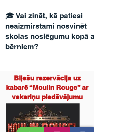
🎓 Vai zināt, kā patiesi
neaizmirstami nosvinēt
skolas noslēgumu kopā ar
bērniem?
Biļešu rezervācija uz
kabarē “Moulin Rouge” ar
vakariņu piedāvājumu