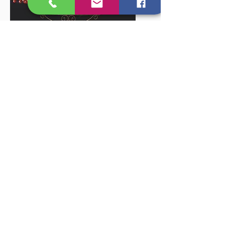
Katru vakaru plkst. 19.00
piedzīvojiet izsmalcinātas
vakariņas un pasaules līmeņa
šovu leģendārajā Parīzes
kabarē.
Ar prieku piedāvājam divas
“Pavasaris 2026”
ēdienkartes –
Toulouse-Lautrec
un
Belle
Epoque
, kas būs pieejamas
no
2026. gada 19. marta līdz 17.
jūnijam
.
Šajā periodā pieejama arī
vegānā