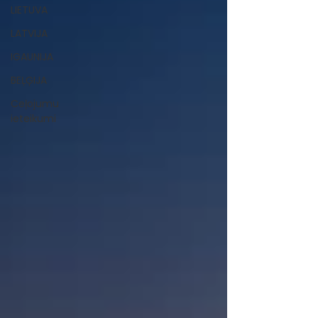
LIETUVA
LATVIJA
IGAUNIJA
BEĻĢIJA
Ceļojumu
ieteikumi